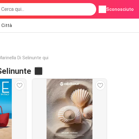
Sconosciuto
Città
 Marinella Di Selinunte qui
Selinunte