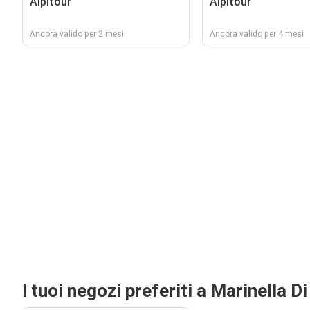
Alpitour
Alpitour
Ancora valido per 2 mesi
Ancora valido per 4 mesi
I tuoi negozi preferiti a Marinella D