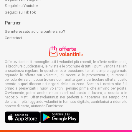
Seguici su Youtube
Seguici su TikTok
Partner
Sei interessato ad una partnership?
Contattaci
Offertevolantini.it raccoglie tutti i volantini più recenti, le offerte settimanali,
le brochure pubblicitarie, le riviste e le brochure di tutti i punti vendita italiani
a scadenza regolare. In questo modo, possiamo tenerti sempre aggiornato
riguardo le offerte sui volantini, gli sconti e le promozioni e, durante il
periodo dei saldi, potrai trovare con facilità quella particolare offerta, quello
sconto o quel ribasso nei negozi della tua zona. Spesso il nostro sito è il
primo a presentarti i nuovi volantini, persino prima che arrivino per posta.
Ovviamente, potrai anche visualizzarli sul posto di lavoro, a scuola o in
negozio. Metti Offertevolantini.it nei preferiti e risparmia sia tempo che
denaro. In più, leggendo volantini in formato digitale, contribuirai a ridurre lo
spreco di carta, aiutando l'ambiente.