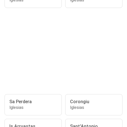
Iglesias
Iglesias
Sa Perdera
Corongiu
Iglesias
Iglesias
Is Arruastas
Sant'Antonio