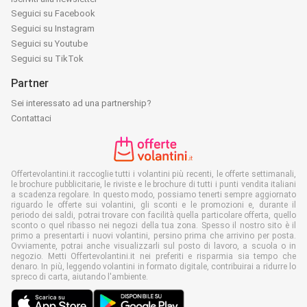
Seguici su Facebook
Seguici su Instagram
Seguici su Youtube
Seguici su TikTok
Partner
Sei interessato ad una partnership?
Contattaci
Offertevolantini.it raccoglie tutti i volantini più recenti, le offerte settimanali,
le brochure pubblicitarie, le riviste e le brochure di tutti i punti vendita italiani
a scadenza regolare. In questo modo, possiamo tenerti sempre aggiornato
riguardo le offerte sui volantini, gli sconti e le promozioni e, durante il
periodo dei saldi, potrai trovare con facilità quella particolare offerta, quello
sconto o quel ribasso nei negozi della tua zona. Spesso il nostro sito è il
primo a presentarti i nuovi volantini, persino prima che arrivino per posta.
Ovviamente, potrai anche visualizzarli sul posto di lavoro, a scuola o in
negozio. Metti Offertevolantini.it nei preferiti e risparmia sia tempo che
denaro. In più, leggendo volantini in formato digitale, contribuirai a ridurre lo
spreco di carta, aiutando l'ambiente.