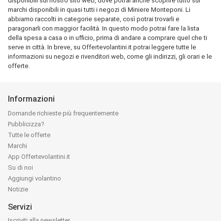
disponibili sul nostro sito web, dove potrai anche scoprire tutto sui
marchi disponibili in quasi tutti i negozi di Miniere Monteponi. Li
abbiamo raccolti in categorie separate, così potrai trovarli e
paragonarli con maggior facilità. In questo modo potrai fare la lista
della spesa a casa o in ufficio, prima di andare a comprare quel che ti
serve in città. In breve, su Offertevolantini.it potrai leggere tutte le
informazioni su negozi e rivenditori web, come gli indirizzi, gli orari e le
offerte.
Informazioni
Domande richieste più frequentemente
Pubblicizza?
Tutte le offerte
Marchi
App Offertevolantini.it
Su di noi
Aggiungi volantino
Notizie
Servizi
Iscriviti alla newsletter