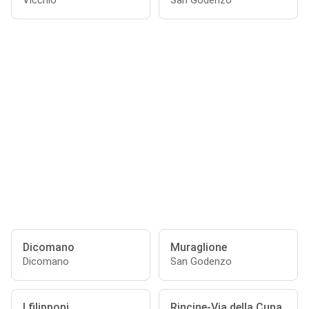
Vicchio
San Godenzo
Dicomano
Muraglione
Dicomano
San Godenzo
I filipponi
Rincine-Via della Cuna