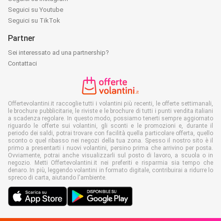
Seguici su Youtube
Seguici su TikTok
Partner
Sei interessato ad una partnership?
Contattaci
Offertevolantini.it raccoglie tutti i volantini più recenti, le offerte settimanali,
le brochure pubblicitarie, le riviste e le brochure di tutti i punti vendita italiani
a scadenza regolare. In questo modo, possiamo tenerti sempre aggiornato
riguardo le offerte sui volantini, gli sconti e le promozioni e, durante il
periodo dei saldi, potrai trovare con facilità quella particolare offerta, quello
sconto o quel ribasso nei negozi della tua zona. Spesso il nostro sito è il
primo a presentarti i nuovi volantini, persino prima che arrivino per posta.
Ovviamente, potrai anche visualizzarli sul posto di lavoro, a scuola o in
negozio. Metti Offertevolantini.it nei preferiti e risparmia sia tempo che
denaro. In più, leggendo volantini in formato digitale, contribuirai a ridurre lo
spreco di carta, aiutando l'ambiente.