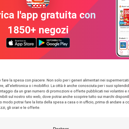
ica l'app gratuita con
1850+ negozi
le fare la spesa con piacere. Non solo per i generi alimentari nei supermercati 
are, all'elettronica o i mobilifici. La città è anche conosciuta per i suoi spl
antaggio da un gran numero di promozioni e offerte pubblicati nei volantini e nel
bili sul nostro sito web, dove potrai anche scoprire tutto sui marchi disponibil
o modo potrai fare la lista della spesa a casa o in ufficio, prima di andare a com
i, gli orari e le offerte.