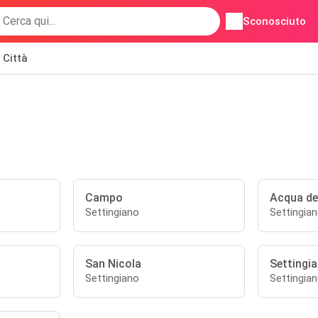
Sconosciuto
Città
Campo
Acqua deg
Settingiano
Settingia
San Nicola
Settingi
Settingiano
Settingia