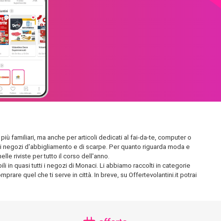
più familiari, ma anche per articoli dedicati al fai-da-te, computer o
endidi negozi d'abbigliamento e di scarpe. Per quanto riguarda moda e
le riviste per tutto il corso dell'anno.
i in quasi tutti i negozi di Monaci. Li abbiamo raccolti in categorie
prare quel che ti serve in città. In breve, su Offertevolantini.it potrai