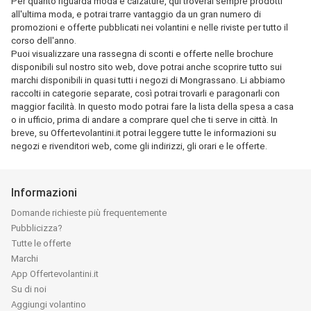
Per quanto riguarda moda e calzature, qui troverai sempre prodotti
all'ultima moda, e potrai trarre vantaggio da un gran numero di
promozioni e offerte pubblicati nei volantini e nelle riviste per tutto il
corso dell'anno.
Puoi visualizzare una rassegna di sconti e offerte nelle brochure
disponibili sul nostro sito web, dove potrai anche scoprire tutto sui
marchi disponibili in quasi tutti i negozi di Mongrassano. Li abbiamo
raccolti in categorie separate, così potrai trovarli e paragonarli con
maggior facilità. In questo modo potrai fare la lista della spesa a casa
o in ufficio, prima di andare a comprare quel che ti serve in città. In
breve, su Offertevolantini.it potrai leggere tutte le informazioni su
negozi e rivenditori web, come gli indirizzi, gli orari e le offerte.
Informazioni
Domande richieste più frequentemente
Pubblicizza?
Tutte le offerte
Marchi
App Offertevolantini.it
Su di noi
Aggiungi volantino