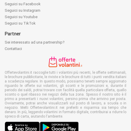
Seguici su Facebook
Seguici su Instagram
Seguici su Youtube
Seguici su TikTok
Partner
Sei interessato ad una partnership?
Contattaci
Offertevolantini.it raccoglie tutti i volantini più recenti, le offerte settimanali,
le brochure pubblicitarie, le riviste e le brochure di tutti i punti vendita italiani
a scadenza regolare. In questo modo, possiamo tenerti sempre aggiornato
riguardo le offerte sui volantini, gli sconti e le promozioni e, durante il
periodo dei saldi, potrai trovare con facilità quella particolare offerta, quello
sconto o quel ribasso nei negozi della tua zona. Spesso il nostro sito è il
primo a presentarti i nuovi volantini, persino prima che arrivino per posta.
Ovviamente, potrai anche visualizzarli sul posto di lavoro, a scuola o in
negozio. Metti Offertevolantini.it nei preferiti e risparmia sia tempo che
denaro. In più, leggendo volantini in formato digitale, contribuirai a ridurre lo
spreco di carta, aiutando l'ambiente.