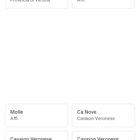
Provincia di Verona
Affi
Molle
Cà Nove
Affi
Cavaion Veronese
Cavajon Veronese
Cavaion Veronese