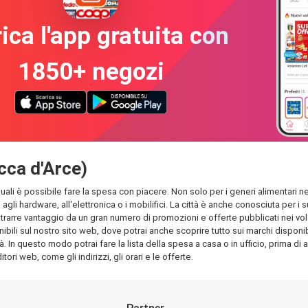
ica l'app gratuita con
1850+ negozi
occa d'Arce)
quali è possibile fare la spesa con piacere. Non solo per i generi alimentari nei
 agli hardware, all'elettronica o i mobilifici. La città è anche conosciuta per
rarre vantaggio da un gran numero di promozioni e offerte pubblicati nei volant
bili sul nostro sito web, dove potrai anche scoprire tutto sui marchi disponibil
à. In questo modo potrai fare la lista della spesa a casa o in ufficio, prima di 
tori web, come gli indirizzi, gli orari e le offerte.