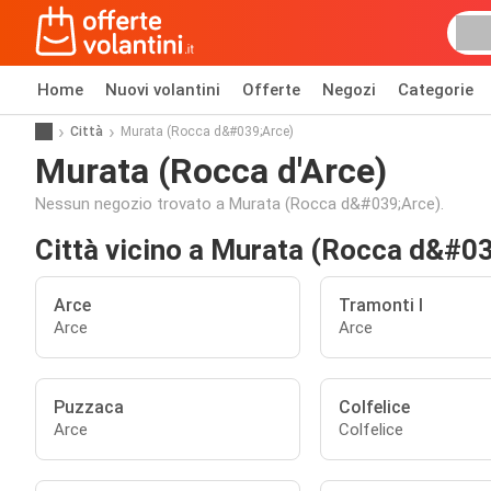
Home
Nuovi volantini
Offerte
Negozi
Categorie
Città
Murata (Rocca d&#039;Arce)
Murata (Rocca d'Arce)
Nessun negozio trovato a Murata (Rocca d&#039;Arce).
Città vicino a Murata (Rocca d&#0
Arce
Tramonti I
Arce
Arce
Puzzaca
Colfelice
Arce
Colfelice