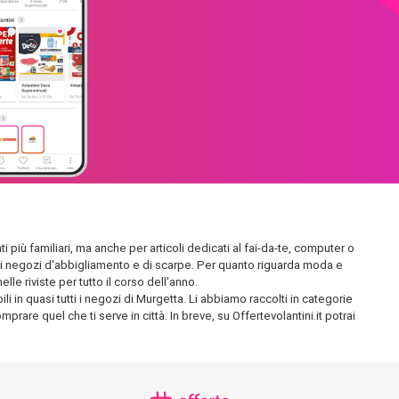
i più familiari, ma anche per articoli dedicati al fai-da-te, computer o
endidi negozi d'abbigliamento e di scarpe. Per quanto riguarda moda e
le riviste per tutto il corso dell'anno.
i in quasi tutti i negozi di Murgetta. Li abbiamo raccolti in categorie
prare quel che ti serve in città. In breve, su Offertevolantini.it potrai