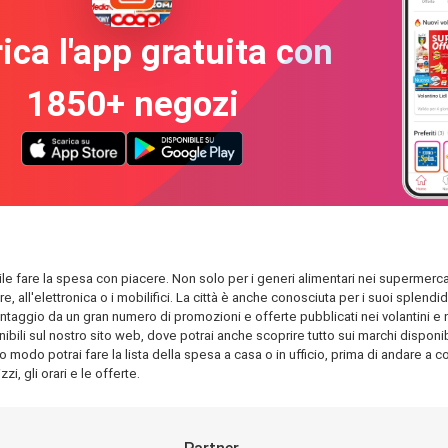
ica l'app gratuita con
1850+ negozi
bile fare la spesa con piacere. Non solo per i generi alimentari nei supermercat
are, all'elettronica o i mobilifici. La città è anche conosciuta per i suoi spl
antaggio da un gran numero di promozioni e offerte pubblicati nei volantini e nel
bili sul nostro sito web, dove potrai anche scoprire tutto sui marchi disponibil
o modo potrai fare la lista della spesa a casa o in ufficio, prima di andare a com
i, gli orari e le offerte.