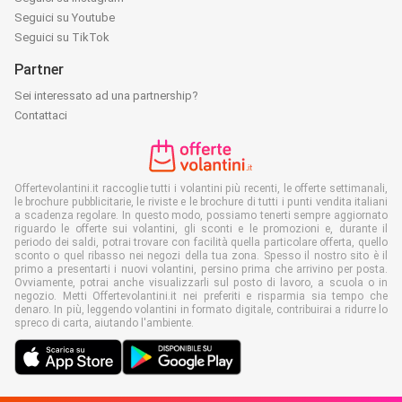
Seguici su Youtube
Seguici su TikTok
Partner
Sei interessato ad una partnership?
Contattaci
Offertevolantini.it raccoglie tutti i volantini più recenti, le offerte settimanali,
le brochure pubblicitarie, le riviste e le brochure di tutti i punti vendita italiani
a scadenza regolare. In questo modo, possiamo tenerti sempre aggiornato
riguardo le offerte sui volantini, gli sconti e le promozioni e, durante il
periodo dei saldi, potrai trovare con facilità quella particolare offerta, quello
sconto o quel ribasso nei negozi della tua zona. Spesso il nostro sito è il
primo a presentarti i nuovi volantini, persino prima che arrivino per posta.
Ovviamente, potrai anche visualizzarli sul posto di lavoro, a scuola o in
negozio. Metti Offertevolantini.it nei preferiti e risparmia sia tempo che
denaro. In più, leggendo volantini in formato digitale, contribuirai a ridurre lo
spreco di carta, aiutando l'ambiente.