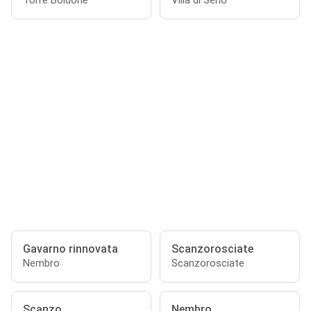
Torre Boldone
Villa di Serio
Gavarno rinnovata
Scanzorosciate
Nembro
Scanzorosciate
Scanzo
Nembro