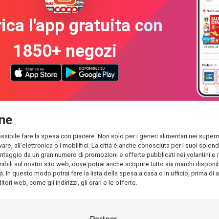
ica l'app gratuita con
1850+ negozi
one
possibile fare la spesa con piacere. Non solo per i generi alimentari nei superm
dware, all'elettronica o i mobilifici. La città è anche conosciuta per i suoi s
antaggio da un gran numero di promozioni e offerte pubblicati nei volantini e nel
ili sul nostro sito web, dove potrai anche scoprire tutto sui marchi disponibili
à. In questo modo potrai fare la lista della spesa a casa o in ufficio, prima di 
tori web, come gli indirizzi, gli orari e le offerte.