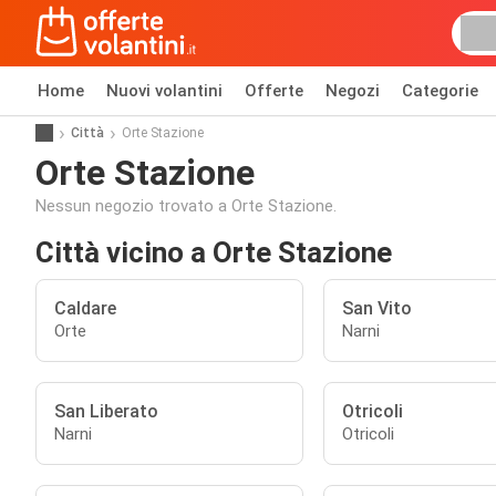
Home
Nuovi volantini
Offerte
Negozi
Categorie
Città
Orte Stazione
Orte Stazione
Nessun negozio trovato a Orte Stazione.
Città vicino a Orte Stazione
Caldare
San Vito
Orte
Narni
San Liberato
Otricoli
Narni
Otricoli