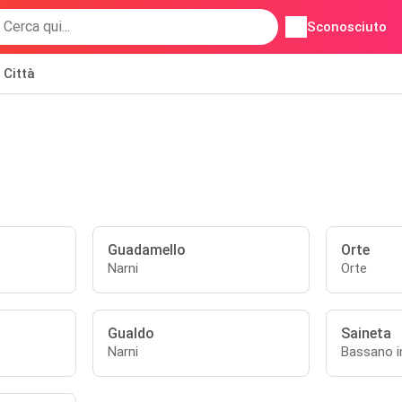
Sconosciuto
Città
Guadamello
Orte
Narni
Orte
Gualdo
Saineta
Narni
Bassano i