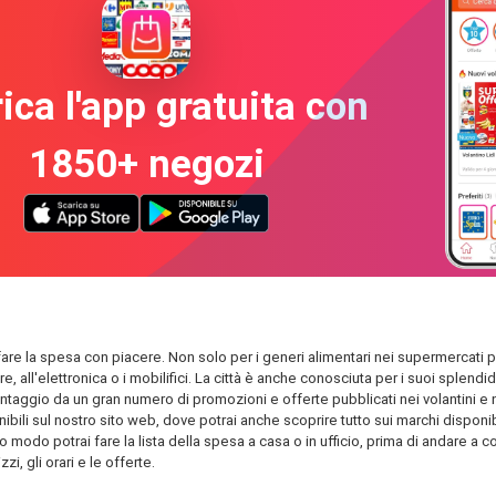
ica l'app gratuita con
1850+ negozi
e fare la spesa con piacere. Non solo per i generi alimentari nei supermercati pi
are, all'elettronica o i mobilifici. La città è anche conosciuta per i suoi spl
antaggio da un gran numero di promozioni e offerte pubblicati nei volantini e nel
ili sul nostro sito web, dove potrai anche scoprire tutto sui marchi disponibil
o modo potrai fare la lista della spesa a casa o in ufficio, prima di andare a com
i, gli orari e le offerte.