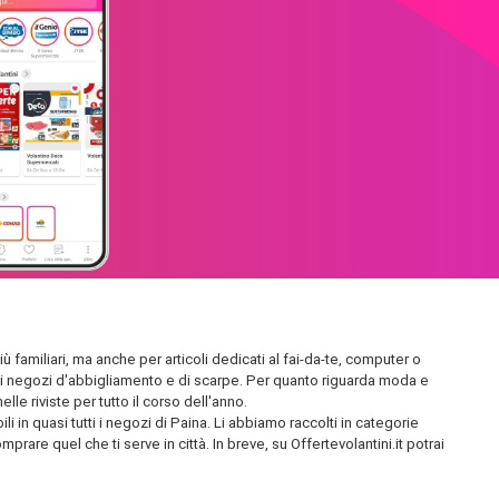
ù familiari, ma anche per articoli dedicati al fai-da-te, computer o
endidi negozi d'abbigliamento e di scarpe. Per quanto riguarda moda e
le riviste per tutto il corso dell'anno.
i in quasi tutti i negozi di Paina. Li abbiamo raccolti in categorie
prare quel che ti serve in città. In breve, su Offertevolantini.it potrai