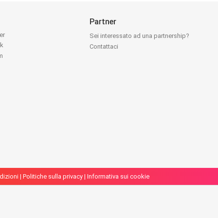
Partner
ter
Sei interessato ad una partnership?
ok
Contattaci
am
dizioni
|
Politiche sulla privacy
|
Informativa sui cookie