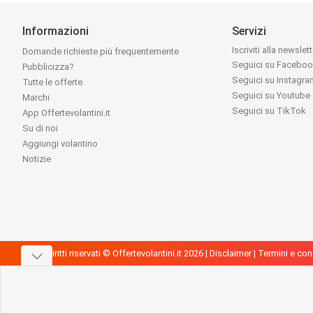
Informazioni
Servizi
Iscriviti alla newslet
Domande richieste più frequentemente
Seguici su Facebo
Pubblicizza?
Seguici su Instagr
Tutte le offerte
Seguici su Youtube
Marchi
Seguici su TikTok
App Offertevolantini.it
Su di noi
Aggiungi volantino
Notizie
Tutti i diritti riservati © Offertevolantini.it 2026 |
Disclaimer
|
Termini e con