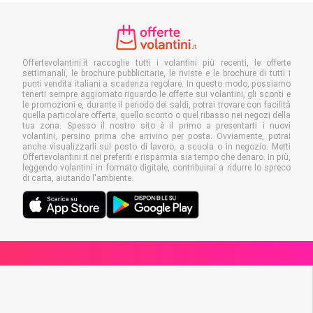
Offertevolantini.it raccoglie tutti i volantini più recenti, le offerte
settimanali, le brochure pubblicitarie, le riviste e le brochure di tutti i
punti vendita italiani a scadenza regolare. In questo modo, possiamo
tenerti sempre aggiornato riguardo le offerte sui volantini, gli sconti e
le promozioni e, durante il periodo dei saldi, potrai trovare con facilità
quella particolare offerta, quello sconto o quel ribasso nei negozi della
tua zona. Spesso il nostro sito è il primo a presentarti i nuovi
volantini, persino prima che arrivino per posta. Ovviamente, potrai
anche visualizzarli sul posto di lavoro, a scuola o in negozio. Metti
Offertevolantini.it nei preferiti e risparmia sia tempo che denaro. In più,
leggendo volantini in formato digitale, contribuirai a ridurre lo spreco
di carta, aiutando l'ambiente.