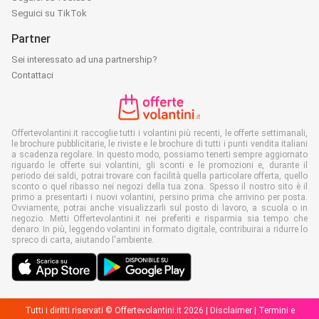
Seguici su TikTok
Partner
Sei interessato ad una partnership?
Contattaci
Offertevolantini.it raccoglie tutti i volantini più recenti, le offerte settimanali,
le brochure pubblicitarie, le riviste e le brochure di tutti i punti vendita italiani
a scadenza regolare. In questo modo, possiamo tenerti sempre aggiornato
riguardo le offerte sui volantini, gli sconti e le promozioni e, durante il
periodo dei saldi, potrai trovare con facilità quella particolare offerta, quello
sconto o quel ribasso nei negozi della tua zona. Spesso il nostro sito è il
primo a presentarti i nuovi volantini, persino prima che arrivino per posta.
Ovviamente, potrai anche visualizzarli sul posto di lavoro, a scuola o in
negozio. Metti Offertevolantini.it nei preferiti e risparmia sia tempo che
denaro. In più, leggendo volantini in formato digitale, contribuirai a ridurre lo
spreco di carta, aiutando l'ambiente.
Tutti i diritti riservati © Offertevolantini.it 2026 |
Disclaimer
|
Termini e