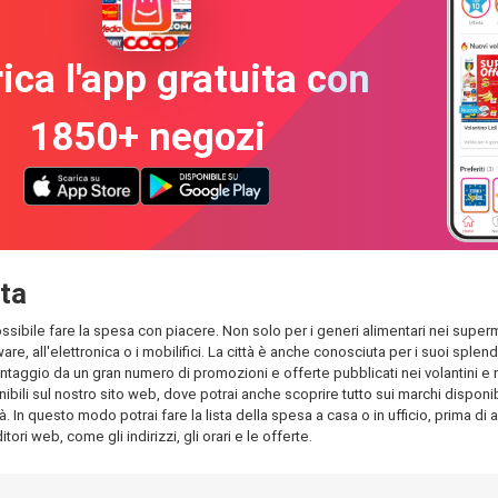
ica l'app gratuita con
1850+ negozi
tta
ossibile fare la spesa con piacere. Non solo per i generi alimentari nei superme
dware, all'elettronica o i mobilifici. La città è anche conosciuta per i suoi s
antaggio da un gran numero di promozioni e offerte pubblicati nei volantini e nel
bili sul nostro sito web, dove potrai anche scoprire tutto sui marchi disponibil
à. In questo modo potrai fare la lista della spesa a casa o in ufficio, prima di 
tori web, come gli indirizzi, gli orari e le offerte.