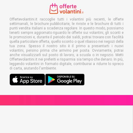
Offertevolantini.it raccoglie tutti i volantini più recenti, le offerte
settimanali, le brochure pubblicitarie, le riviste e le brochure di tutti i
punti vendita italiani a scadenza regolare. In questo modo, possiamo
tenerti sempre aggiornato riguardo le offerte sui volantini, gli sconti e
le promozioni e, durante il periodo dei saldi, potrai trovare con facilità
quella particolare offerta, quello sconto o quel ribasso nei negozi della
tua zona. Spesso il nostro sito è il primo a presentarti i nuovi
volantini, persino prima che arrivino per posta. Ovviamente, potrai
anche visualizzarli sul posto di lavoro, a scuola o in negozio. Metti
Offertevolantini.it nei preferiti e risparmia sia tempo che denaro. In più,
leggendo volantini in formato digitale, contribuirai a ridurre lo spreco
di carta, aiutando l'ambiente.