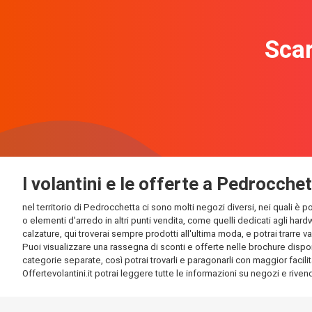
Scar
I volantini e le offerte a Pedrocche
nel territorio di Pedrocchetta ci sono molti negozi diversi, nei quali è p
o elementi d'arredo in altri punti vendita, come quelli dedicati agli har
calzature, qui troverai sempre prodotti all'ultima moda, e potrai trarre v
Puoi visualizzare una rassegna di sconti e offerte nelle brochure disponi
categorie separate, così potrai trovarli e paragonarli con maggior facilit
Offertevolantini.it potrai leggere tutte le informazioni su negozi e rivendi