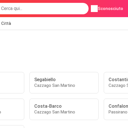
Sconosciuto
Città
Segabiello
Costanti
Cazzago San Martino
Cazzago S
Costa-Barco
Confalon
o
Cazzago San Martino
Passirano