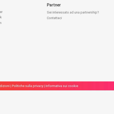
Partner
ter
Sei interessato ad una partnership?
ok
Contattaci
am
dizioni
|
Politiche sulla privacy
|
Informativa sui cookie