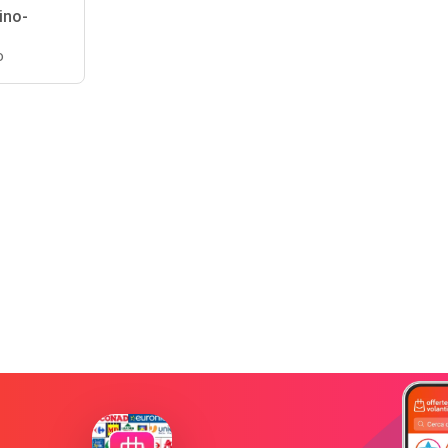
ino-
o