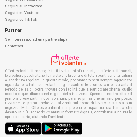
Seguici su Instagram
Seguici su Youtube
Seguici su TikTok
Partner
Sei interessato ad una partnership?
Contattaci
Offertevolantini.it raccoglie tutti i volantini più recenti, le offerte settimanali,
le brochure pubblicitarie, le riviste e le brochure di tutti i punti vendita italiani
a scadenza regolare. In questo modo, possiamo tenerti sempre aggiornato
riguardo le offerte sui volantini, gli sconti e le promozioni e, durante il
periodo dei saldi, potrai trovare con facilità quella particolare offerta, quello
sconto o quel ribasso nei negozi della tua zona. Spesso il nostro sito è il
primo a presentarti i nuovi volantini, persino prima che arrivino per posta.
Ovviamente, potrai anche visualizzarli sul posto di lavoro, a scuola o in
negozio. Metti Offertevolantini.it nei preferiti e risparmia sia tempo che
denaro. In più, leggendo volantini in formato digitale, contribuirai a ridurre lo
spreco di carta, aiutando l'ambiente.