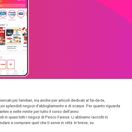
rcati più familiari, ma anche per articoli dedicati al fai-da-te,
 i suoi splendidi negozi d'abbigliamento e di scarpe. Per quanto riguarda
ini e nelle riviste per tutto il corso dell'anno.
i in quasi tutti i negozi di Pesco Farese. Li abbiamo raccolti in
andare a comprare quel che ti serve in città. In breve, su