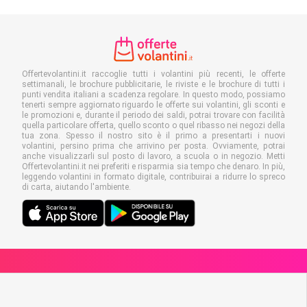
Offertevolantini.it raccoglie tutti i volantini più recenti, le offerte
settimanali, le brochure pubblicitarie, le riviste e le brochure di tutti i
punti vendita italiani a scadenza regolare. In questo modo, possiamo
tenerti sempre aggiornato riguardo le offerte sui volantini, gli sconti e
le promozioni e, durante il periodo dei saldi, potrai trovare con facilità
quella particolare offerta, quello sconto o quel ribasso nei negozi della
tua zona. Spesso il nostro sito è il primo a presentarti i nuovi
volantini, persino prima che arrivino per posta. Ovviamente, potrai
anche visualizzarli sul posto di lavoro, a scuola o in negozio. Metti
Offertevolantini.it nei preferiti e risparmia sia tempo che denaro. In più,
leggendo volantini in formato digitale, contribuirai a ridurre lo spreco
di carta, aiutando l'ambiente.