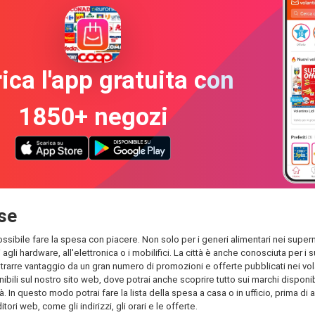
ica l'app gratuita con
1850+ negozi
ese
ossibile fare la spesa con piacere. Non solo per i generi alimentari nei superme
 agli hardware, all'elettronica o i mobilifici. La città è anche conosciuta per
rarre vantaggio da un gran numero di promozioni e offerte pubblicati nei volant
bili sul nostro sito web, dove potrai anche scoprire tutto sui marchi disponibil
à. In questo modo potrai fare la lista della spesa a casa o in ufficio, prima di 
tori web, come gli indirizzi, gli orari e le offerte.