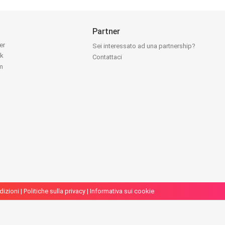
Partner
ter
Sei interessato ad una partnership?
ok
Contattaci
am
dizioni
|
Politiche sulla privacy
|
Informativa sui cookie