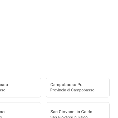
asso
Campobasso Pu
sso
Provincia di Campobasso
no
San Giovanni in Galdo
o
San Giovanni in Galdo