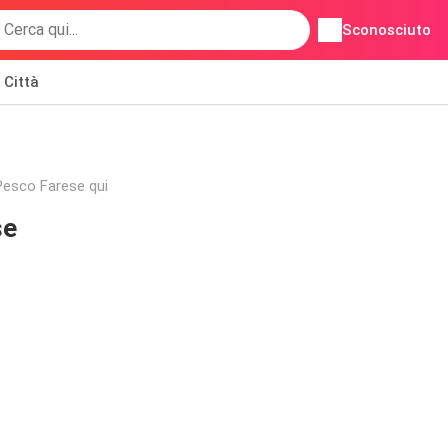
Sconosciuto
Città
i Pesco Farese qui
se