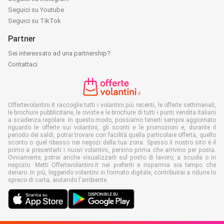
Seguici su Youtube
Seguici su TikTok
Partner
Sei interessato ad una partnership?
Contattaci
Offertevolantini.it raccoglie tutti i volantini più recenti, le offerte settimanali,
le brochure pubblicitarie, le riviste e le brochure di tutti i punti vendita italiani
a scadenza regolare. In questo modo, possiamo tenerti sempre aggiornato
riguardo le offerte sui volantini, gli sconti e le promozioni e, durante il
periodo dei saldi, potrai trovare con facilità quella particolare offerta, quello
sconto o quel ribasso nei negozi della tua zona. Spesso il nostro sito è il
primo a presentarti i nuovi volantini, persino prima che arrivino per posta.
Ovviamente, potrai anche visualizzarli sul posto di lavoro, a scuola o in
negozio. Metti Offertevolantini.it nei preferiti e risparmia sia tempo che
denaro. In più, leggendo volantini in formato digitale, contribuirai a ridurre lo
spreco di carta, aiutando l'ambiente.