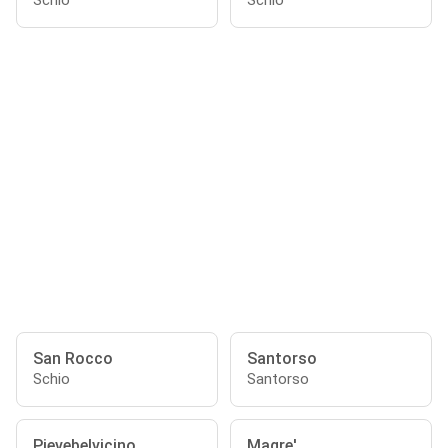
Schio
Schio
San Rocco
Santorso
Schio
Santorso
Pievebelvicino
Magre'