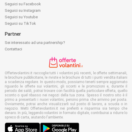
Seguici su Facebook
Seguici su Instagram
Seguici su Youtube
Seguici su TikTok
Partner
Sei interessato ad una partnership?
Contattaci
Offertevolantini.it raccoglie tutti i volantini più recenti, le offerte settimanali,
le brochure pubblicitarie, le riviste e le brochure di tutti i punti vendita italiani
a scadenza regolare. In questo modo, possiamo tenerti sempre aggiornato
riguardo le offerte sui volantini, gli sconti e le promozioni e, durante il
periodo dei saldi, potrai trovare con facilità quella particolare offerta, quello
sconto o quel ribasso nei negozi della tua zona. Spesso il nostro sito è il
primo a presentarti i nuovi volantini, persino prima che arrivino per posta.
Ovviamente, potrai anche visualizzarli sul posto di lavoro, a scuola o in
negozio. Metti Offertevolantini.it nei preferiti e risparmia sia tempo che
denaro. In più, leggendo volantini in formato digitale, contribuirai a ridurre lo
spreco di carta, aiutando l'ambiente.