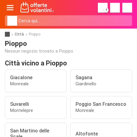
!
Città
Pioppo
Pioppo
Nessun negozio trovato a Pioppo.
Città vicino a Pioppo
Giacalone
Sagana
Monreale
Giardinello
Suvarelli
Poggio San Francesco
Montelepre
Monreale
San Martino delle
Altofonte
Scale