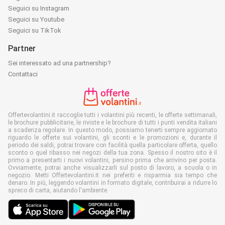
Seguici su Instagram
Seguici su Youtube
Seguici su TikTok
Partner
Sei interessato ad una partnership?
Contattaci
Offertevolantini.it raccoglie tutti i volantini più recenti, le offerte settimanali,
le brochure pubblicitarie, le riviste e le brochure di tutti i punti vendita italiani
a scadenza regolare. In questo modo, possiamo tenerti sempre aggiornato
riguardo le offerte sui volantini, gli sconti e le promozioni e, durante il
periodo dei saldi, potrai trovare con facilità quella particolare offerta, quello
sconto o quel ribasso nei negozi della tua zona. Spesso il nostro sito è il
primo a presentarti i nuovi volantini, persino prima che arrivino per posta.
Ovviamente, potrai anche visualizzarli sul posto di lavoro, a scuola o in
negozio. Metti Offertevolantini.it nei preferiti e risparmia sia tempo che
denaro. In più, leggendo volantini in formato digitale, contribuirai a ridurre lo
spreco di carta, aiutando l'ambiente.