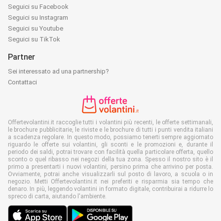
Seguici su Facebook
Seguici su Instagram
Seguici su Youtube
Seguici su TikTok
Partner
Sei interessato ad una partnership?
Contattaci
Offertevolantini.it raccoglie tutti i volantini più recenti, le offerte settimanali,
le brochure pubblicitarie, le riviste e le brochure di tutti i punti vendita italiani
a scadenza regolare. In questo modo, possiamo tenerti sempre aggiornato
riguardo le offerte sui volantini, gli sconti e le promozioni e, durante il
periodo dei saldi, potrai trovare con facilità quella particolare offerta, quello
sconto o quel ribasso nei negozi della tua zona. Spesso il nostro sito è il
primo a presentarti i nuovi volantini, persino prima che arrivino per posta.
Ovviamente, potrai anche visualizzarli sul posto di lavoro, a scuola o in
negozio. Metti Offertevolantini.it nei preferiti e risparmia sia tempo che
denaro. In più, leggendo volantini in formato digitale, contribuirai a ridurre lo
spreco di carta, aiutando l'ambiente.