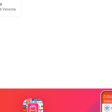
io
di Venezia