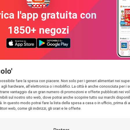
ica l'app gratuita con
1850+ negozi
olo'
 possibile fare la spesa con piacere. Non solo per i generi alimentari nei superm
 agli hardware, all'elettronica o i mobilifici. La città è anche conosciuta per
rarre vantaggio da un gran numero di promozioni e offerte pubblicati nei volant
ili sul nostro sito web, dove potrai anche scoprire tutto sui marchi disponibili
à. In questo modo potrai fare la lista della spesa a casa o in ufficio, prima di 
tori web, come gli indirizzi, gli orari e le offerte.