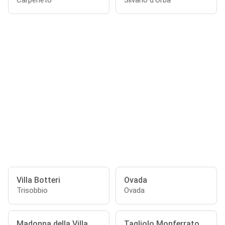
Carpeneto
Silvano d'Orba
Villa Botteri
Ovada
Trisobbio
Ovada
Madonna della Villa
Tagliolo Monferrato