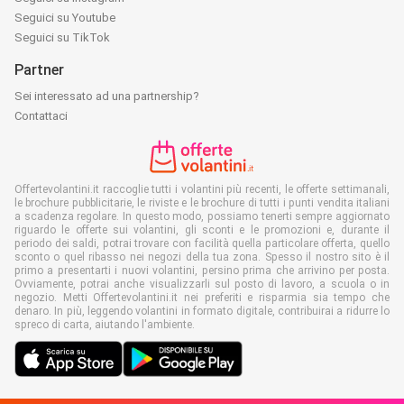
Seguici su Youtube
Seguici su TikTok
Partner
Sei interessato ad una partnership?
Contattaci
Offertevolantini.it raccoglie tutti i volantini più recenti, le offerte settimanali,
le brochure pubblicitarie, le riviste e le brochure di tutti i punti vendita italiani
a scadenza regolare. In questo modo, possiamo tenerti sempre aggiornato
riguardo le offerte sui volantini, gli sconti e le promozioni e, durante il
periodo dei saldi, potrai trovare con facilità quella particolare offerta, quello
sconto o quel ribasso nei negozi della tua zona. Spesso il nostro sito è il
primo a presentarti i nuovi volantini, persino prima che arrivino per posta.
Ovviamente, potrai anche visualizzarli sul posto di lavoro, a scuola o in
negozio. Metti Offertevolantini.it nei preferiti e risparmia sia tempo che
denaro. In più, leggendo volantini in formato digitale, contribuirai a ridurre lo
spreco di carta, aiutando l'ambiente.