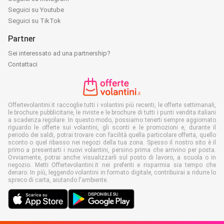
Seguici su Youtube
Seguici su TikTok
Partner
Sei interessato ad una partnership?
Contattaci
Offertevolantini.it raccoglie tutti i volantini più recenti, le offerte settimanali,
le brochure pubblicitarie, le riviste e le brochure di tutti i punti vendita italiani
a scadenza regolare. In questo modo, possiamo tenerti sempre aggiornato
riguardo le offerte sui volantini, gli sconti e le promozioni e, durante il
periodo dei saldi, potrai trovare con facilità quella particolare offerta, quello
sconto o quel ribasso nei negozi della tua zona. Spesso il nostro sito è il
primo a presentarti i nuovi volantini, persino prima che arrivino per posta.
Ovviamente, potrai anche visualizzarli sul posto di lavoro, a scuola o in
negozio. Metti Offertevolantini.it nei preferiti e risparmia sia tempo che
denaro. In più, leggendo volantini in formato digitale, contribuirai a ridurre lo
spreco di carta, aiutando l'ambiente.