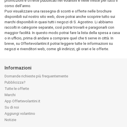
promozioni e offerte pubblicati nei volantini e nelle riviste per tutto il
corso dell'anno.
Puoi visualizzare una rassegna di sconti e offerte nelle brochure
disponibili sul nostro sito web, dove potrai anche scoprire tutto sui
marchi disponibili in quasi tutti i negozi di S. Agostino. Li abbiamo
raccolti in categorie separate, così potrai trovarli e paragonarli con
maggior facilità. In questo modo potrai fare la lista della spesa a casa
o in ufficio, prima di andare a comprare quel che ti serve in città. In
breve, su Offertevolantini.it potrai leggere tutte le informazioni su
negozi e rivenditori web, come gli indirizzi, gli orari e le offerte.
Informazioni
Domande richieste più frequentemente
Pubblicizza?
Tutte le offerte
Marchi
App Offertevolantini.it
Su di noi
Aggiungi volantino
Notizie