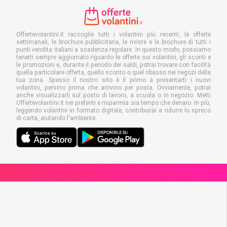
Offertevolantini.it raccoglie tutti i volantini più recenti, le offerte
settimanali, le brochure pubblicitarie, le riviste e le brochure di tutti i
punti vendita italiani a scadenza regolare. In questo modo, possiamo
tenerti sempre aggiornato riguardo le offerte sui volantini, gli sconti e
le promozioni e, durante il periodo dei saldi, potrai trovare con facilità
quella particolare offerta, quello sconto o quel ribasso nei negozi della
tua zona. Spesso il nostro sito è il primo a presentarti i nuovi
volantini, persino prima che arrivino per posta. Ovviamente, potrai
anche visualizzarli sul posto di lavoro, a scuola o in negozio. Metti
Offertevolantini.it nei preferiti e risparmia sia tempo che denaro. In più,
leggendo volantini in formato digitale, contribuirai a ridurre lo spreco
di carta, aiutando l'ambiente.