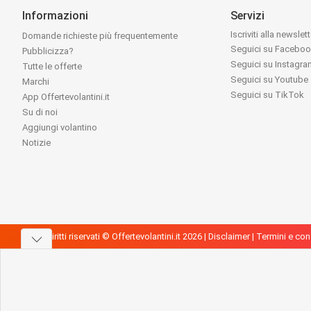
Informazioni
Servizi
Iscriviti alla newslet
Domande richieste più frequentemente
Seguici su Facebo
Pubblicizza?
Seguici su Instagr
Tutte le offerte
Seguici su Youtube
Marchi
Seguici su TikTok
App Offertevolantini.it
Su di noi
Aggiungi volantino
Notizie
Tutti i diritti riservati © Offertevolantini.it 2026 |
Disclaimer
|
Termini e con