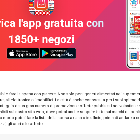
ica l'app gratuita con
1850+ negozi
sibile fare la spesa con piacere. Non solo per i generi alimentari nei supermerc
are, all'elettronica o i mobilifici. La città è anche conosciuta per i suoi spl
antaggio da un gran numero di promozioni e offerte pubblicati nei volantini e nel
bili sul nostro sito web, dove potrai anche scoprire tutto sui marchi disponibil
o modo potrai fare la lista della spesa a casa o in ufficio, prima di andare a com
i, gli orari e le offerte.