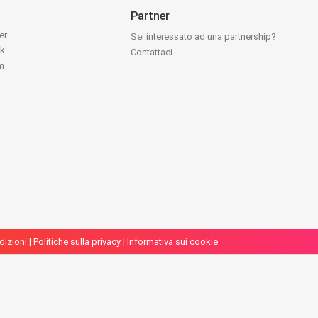
Partner
ter
Sei interessato ad una partnership?
ok
Contattaci
am
dizioni
|
Politiche sulla privacy
|
Informativa sui cookie