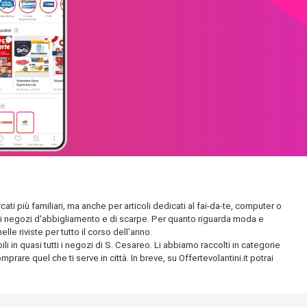
ati più familiari, ma anche per articoli dedicati al fai-da-te, computer o
endidi negozi d'abbigliamento e di scarpe. Per quanto riguarda moda e
le riviste per tutto il corso dell'anno.
i in quasi tutti i negozi di S. Cesareo. Li abbiamo raccolti in categorie
prare quel che ti serve in città. In breve, su Offertevolantini.it potrai