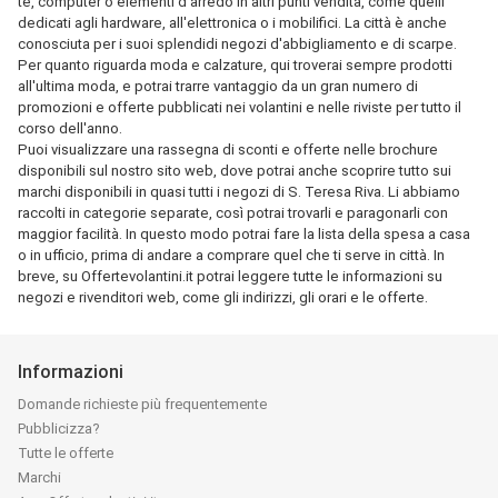
te, computer o elementi d'arredo in altri punti vendita, come quelli
dedicati agli hardware, all'elettronica o i mobilifici. La città è anche
conosciuta per i suoi splendidi negozi d'abbigliamento e di scarpe.
Per quanto riguarda moda e calzature, qui troverai sempre prodotti
all'ultima moda, e potrai trarre vantaggio da un gran numero di
promozioni e offerte pubblicati nei volantini e nelle riviste per tutto il
corso dell'anno.
Puoi visualizzare una rassegna di sconti e offerte nelle brochure
disponibili sul nostro sito web, dove potrai anche scoprire tutto sui
marchi disponibili in quasi tutti i negozi di S. Teresa Riva. Li abbiamo
raccolti in categorie separate, così potrai trovarli e paragonarli con
maggior facilità. In questo modo potrai fare la lista della spesa a casa
o in ufficio, prima di andare a comprare quel che ti serve in città. In
breve, su Offertevolantini.it potrai leggere tutte le informazioni su
negozi e rivenditori web, come gli indirizzi, gli orari e le offerte.
Informazioni
Domande richieste più frequentemente
Pubblicizza?
Tutte le offerte
Marchi