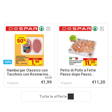
-50%
Hamburger Classico con
Petto di Pollo a Fette
Tacchino con Rosmarino
Passo dopo Passo
€3,98
Aia
Despar*
€1,99
€11,20
13 giorni
13 giorni
Tutte le offerte