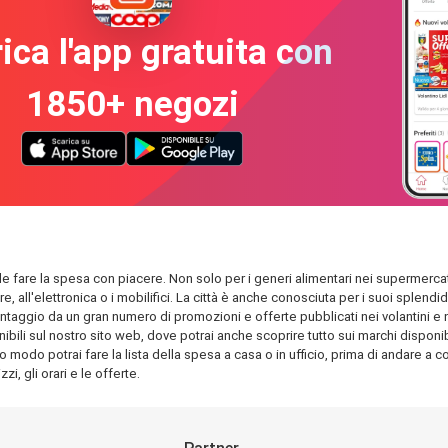
ica l'app gratuita con
1850+ negozi
ile fare la spesa con piacere. Non solo per i generi alimentari nei supermercati
are, all'elettronica o i mobilifici. La città è anche conosciuta per i suoi spl
antaggio da un gran numero di promozioni e offerte pubblicati nei volantini e nel
bili sul nostro sito web, dove potrai anche scoprire tutto sui marchi disponibil
o modo potrai fare la lista della spesa a casa o in ufficio, prima di andare a com
i, gli orari e le offerte.