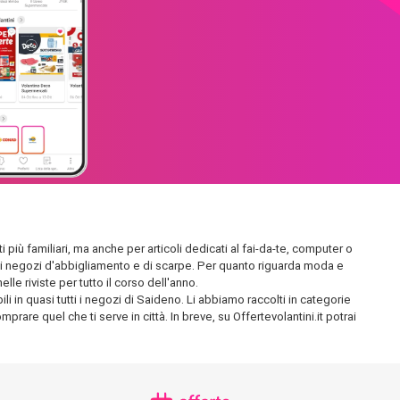
 più familiari, ma anche per articoli dedicati al fai-da-te, computer o
endidi negozi d'abbigliamento e di scarpe. Per quanto riguarda moda e
le riviste per tutto il corso dell'anno.
i in quasi tutti i negozi di Saideno. Li abbiamo raccolti in categorie
prare quel che ti serve in città. In breve, su Offertevolantini.it potrai