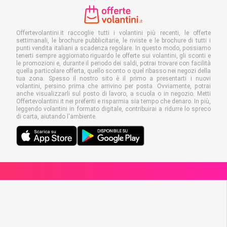
Offertevolantini.it raccoglie tutti i volantini più recenti, le offerte
settimanali, le brochure pubblicitarie, le riviste e le brochure di tutti i
punti vendita italiani a scadenza regolare. In questo modo, possiamo
tenerti sempre aggiornato riguardo le offerte sui volantini, gli sconti e
le promozioni e, durante il periodo dei saldi, potrai trovare con facilità
quella particolare offerta, quello sconto o quel ribasso nei negozi della
tua zona. Spesso il nostro sito è il primo a presentarti i nuovi
volantini, persino prima che arrivino per posta. Ovviamente, potrai
anche visualizzarli sul posto di lavoro, a scuola o in negozio. Metti
Offertevolantini.it nei preferiti e risparmia sia tempo che denaro. In più,
leggendo volantini in formato digitale, contribuirai a ridurre lo spreco
di carta, aiutando l'ambiente.