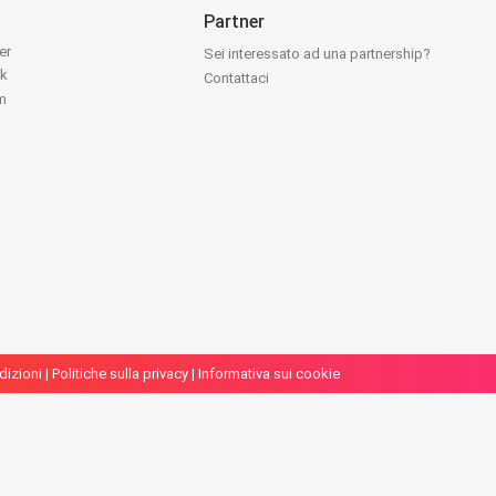
Partner
ter
Sei interessato ad una partnership?
ok
Contattaci
am
dizioni
|
Politiche sulla privacy
|
Informativa sui cookie