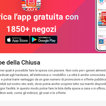
ica l'app gratuita con
1850+ negozi
ppe della Chiusa
nei quali è possibile fare la spesa con piacere. Non solo per i generi alimentar
edicati agli hardware, all'elettronica o i mobilifici. La città è anche conosciu
 potrai trarre vantaggio da un gran numero di promozioni e offerte pubblicati n
bili sul nostro sito web, dove potrai anche scoprire tutto sui marchi disponib
ior facilità. In questo modo potrai fare la lista della spesa a casa o in ufficio
tori web, come gli indirizzi, gli orari e le offerte.