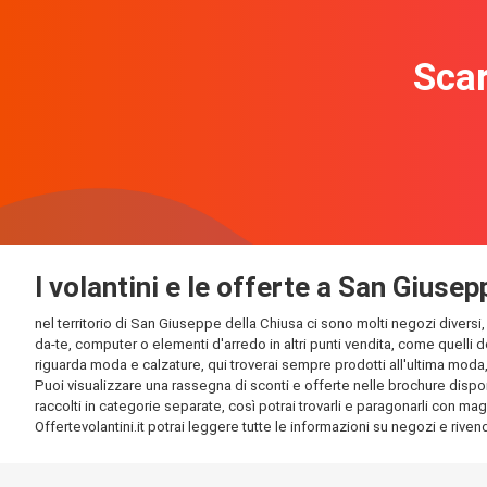
Scar
I volantini e le offerte a San Giuse
nel territorio di San Giuseppe della Chiusa ci sono molti negozi diversi, 
da-te, computer o elementi d'arredo in altri punti vendita, come quelli d
riguarda moda e calzature, qui troverai sempre prodotti all'ultima moda, e
Puoi visualizzare una rassegna di sconti e offerte nelle brochure disponi
raccolti in categorie separate, così potrai trovarli e paragonarli con magg
Offertevolantini.it potrai leggere tutte le informazioni su negozi e rivendi