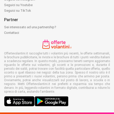
Seguici su Youtube
Seguici su TikTok
Partner
Sei interessato ad una partnership?
Contattaci
Offertevolantini.it raccoglie tutti i volantini più recenti, le offerte settimanali,
le brochure pubblicitarie, le riviste e le brochure di tutti i punti vendita italiani
a scadenza regolare. In questo modo, possiamo tenerti sempre aggiornato
riguardo le offerte sui volantini, gli sconti e le promozioni e, durante il
periodo dei saldi, potrai trovare con facilità quella particolare offerta, quello
sconto o quel ribasso nei negozi della tua zona. Spesso il nostro sito è il
primo a presentarti i nuovi volantini, persino prima che arrivino per posta.
Ovviamente, potrai anche visualizzarli sul posto di lavoro, a scuola o in
negozio. Metti Offertevolantini.it nei preferiti e risparmia sia tempo che
denaro. In più, leggendo volantini in formato digitale, contribuirai a ridurre lo
spreco di carta, aiutando l'ambiente.