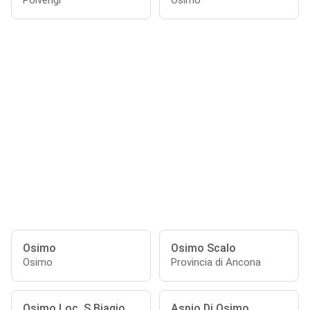
Polverigi
Osimo
Osimo
Osimo Scalo
Osimo
Provincia di Ancona
Osimo Loc. S.Biagio
Aspio Di Osimo