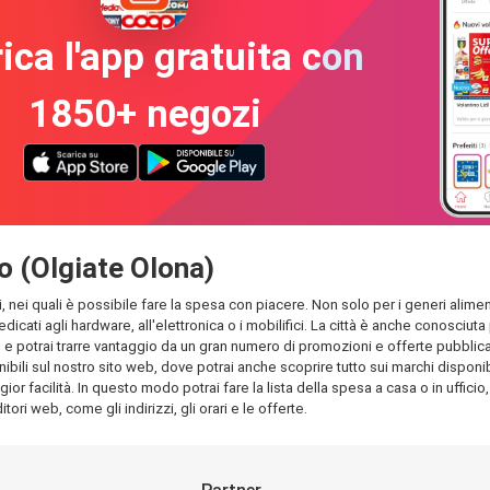
ica l'app gratuita con
1850+ negozi
io (Olgiate Olona)
, nei quali è possibile fare la spesa con piacere. Non solo per i generi aliment
edicati agli hardware, all'elettronica o i mobilifici. La città è anche conosciu
 potrai trarre vantaggio da un gran numero di promozioni e offerte pubblicati n
bili sul nostro sito web, dove potrai anche scoprire tutto sui marchi disponibi
ior facilità. In questo modo potrai fare la lista della spesa a casa o in ufficio
tori web, come gli indirizzi, gli orari e le offerte.