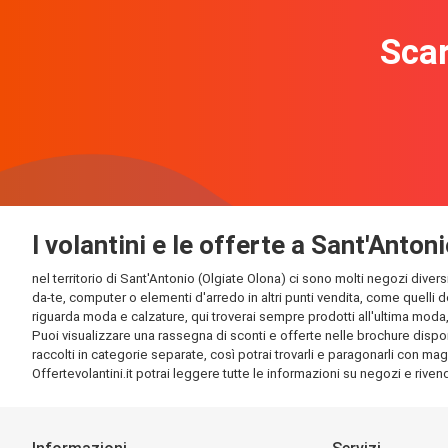
Scar
I volantini e le offerte a Sant'Anton
nel territorio di Sant'Antonio (Olgiate Olona) ci sono molti negozi diversi
da-te, computer o elementi d'arredo in altri punti vendita, come quelli d
riguarda moda e calzature, qui troverai sempre prodotti all'ultima moda, e
Puoi visualizzare una rassegna di sconti e offerte nelle brochure disponi
raccolti in categorie separate, così potrai trovarli e paragonarli con magg
Offertevolantini.it potrai leggere tutte le informazioni su negozi e rivendi