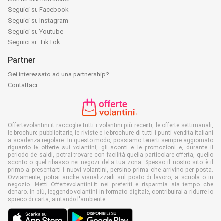
Seguici su Facebook
Seguici su Instagram
Seguici su Youtube
Seguici su TikTok
Partner
Sei interessato ad una partnership?
Contattaci
Offertevolantini.it raccoglie tutti i volantini più recenti, le offerte settimanali,
le brochure pubblicitarie, le riviste e le brochure di tutti i punti vendita italiani
a scadenza regolare. In questo modo, possiamo tenerti sempre aggiornato
riguardo le offerte sui volantini, gli sconti e le promozioni e, durante il
periodo dei saldi, potrai trovare con facilità quella particolare offerta, quello
sconto o quel ribasso nei negozi della tua zona. Spesso il nostro sito è il
primo a presentarti i nuovi volantini, persino prima che arrivino per posta.
Ovviamente, potrai anche visualizzarli sul posto di lavoro, a scuola o in
negozio. Metti Offertevolantini.it nei preferiti e risparmia sia tempo che
denaro. In più, leggendo volantini in formato digitale, contribuirai a ridurre lo
spreco di carta, aiutando l'ambiente.