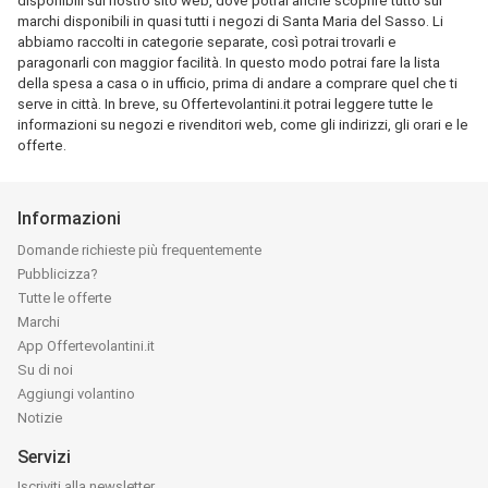
disponibili sul nostro sito web, dove potrai anche scoprire tutto sui
marchi disponibili in quasi tutti i negozi di Santa Maria del Sasso. Li
abbiamo raccolti in categorie separate, così potrai trovarli e
paragonarli con maggior facilità. In questo modo potrai fare la lista
della spesa a casa o in ufficio, prima di andare a comprare quel che ti
serve in città. In breve, su Offertevolantini.it potrai leggere tutte le
informazioni su negozi e rivenditori web, come gli indirizzi, gli orari e le
offerte.
Informazioni
Domande richieste più frequentemente
Pubblicizza?
Tutte le offerte
Marchi
App Offertevolantini.it
Su di noi
Aggiungi volantino
Notizie
Servizi
Iscriviti alla newsletter