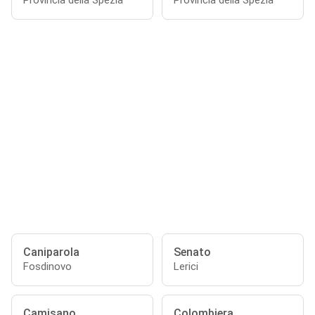
Provincia della Spezia
Provincia della Spezia
Caniparola
Senato
Fosdinovo
Lerici
Camisano
Colombiera