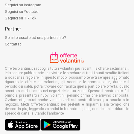
Seguici su Instagram
Seguici su Youtube
Seguici su TikTok
Partner
Sei interessato ad una partnership?
Contattaci
Offertevolantini.it raccoglie tutti i volantini più recenti, le offerte settimanali,
le brochure pubblicitarie, le riviste e le brochure di tutti i punti vendita italiani
a scadenza regolare. In questo modo, possiamo tenerti sempre aggiornato
riguardo le offerte sui volantini, gli sconti e le promozioni e, durante il
periodo dei saldi, potrai trovare con facilità quella particolare offerta, quello
sconto o quel ribasso nei negozi della tua zona. Spesso il nostro sito è il
primo a presentarti i nuovi volantini, persino prima che arrivino per posta.
Ovviamente, potrai anche visualizzarli sul posto di lavoro, a scuola o in
negozio. Metti Offertevolantini.it nei preferiti e risparmia sia tempo che
denaro. In più, leggendo volantini in formato digitale, contribuirai a ridurre lo
spreco di carta, aiutando l'ambiente.