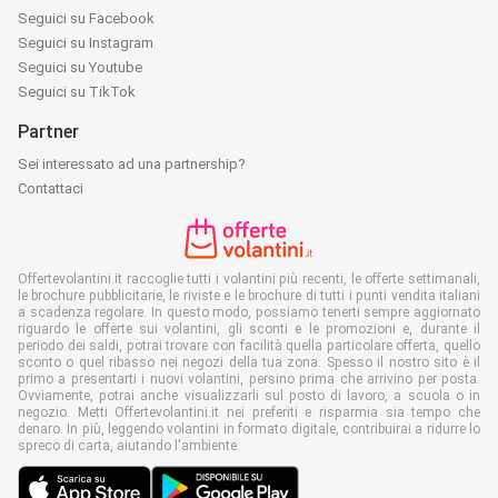
Seguici su Facebook
Seguici su Instagram
Seguici su Youtube
Seguici su TikTok
Partner
Sei interessato ad una partnership?
Contattaci
Offertevolantini.it raccoglie tutti i volantini più recenti, le offerte settimanali,
le brochure pubblicitarie, le riviste e le brochure di tutti i punti vendita italiani
a scadenza regolare. In questo modo, possiamo tenerti sempre aggiornato
riguardo le offerte sui volantini, gli sconti e le promozioni e, durante il
periodo dei saldi, potrai trovare con facilità quella particolare offerta, quello
sconto o quel ribasso nei negozi della tua zona. Spesso il nostro sito è il
primo a presentarti i nuovi volantini, persino prima che arrivino per posta.
Ovviamente, potrai anche visualizzarli sul posto di lavoro, a scuola o in
negozio. Metti Offertevolantini.it nei preferiti e risparmia sia tempo che
denaro. In più, leggendo volantini in formato digitale, contribuirai a ridurre lo
spreco di carta, aiutando l'ambiente.