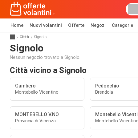
Home
Nuovi volantini
Offerte
Negozi
Categorie
Città
Signolo
Signolo
Nessun negozio trovato a Signolo.
Città vicino a Signolo
Gambero
Pedocchio
Montebello Vicentino
Brendola
MONTEBELLO V.NO
Montebello Vicent
Provincia di Vicenza
Montebello Vicentin