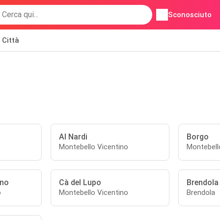
Sconosciuto
Città
Al Nardi
Borgo
Montebello Vicentino
Montebell
ino
Cà del Lupo
Brendola
o
Montebello Vicentino
Brendola