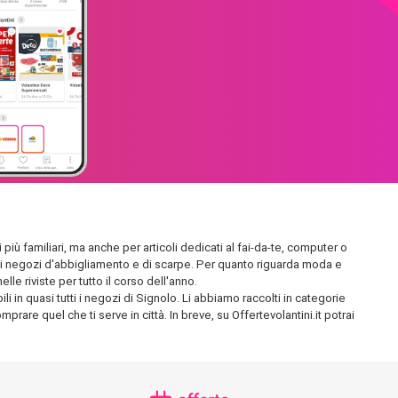
 più familiari, ma anche per articoli dedicati al fai-da-te, computer o
endidi negozi d'abbigliamento e di scarpe. Per quanto riguarda moda e
le riviste per tutto il corso dell'anno.
i in quasi tutti i negozi di Signolo. Li abbiamo raccolti in categorie
prare quel che ti serve in città. In breve, su Offertevolantini.it potrai