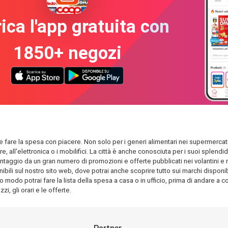
ica l'app gratuita con
1850+ negozi
ile fare la spesa con piacere. Non solo per i generi alimentari nei supermercati
are, all'elettronica o i mobilifici. La città è anche conosciuta per i suoi spl
antaggio da un gran numero di promozioni e offerte pubblicati nei volantini e nel
ili sul nostro sito web, dove potrai anche scoprire tutto sui marchi disponibil
o modo potrai fare la lista della spesa a casa o in ufficio, prima di andare a com
i, gli orari e le offerte.