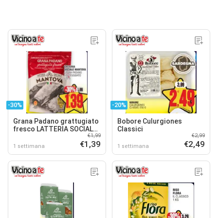
-30%
-20%
Grana Padano grattugiato
Bobore Culurgiones
fresco LATTERIA SOCIALE
Classici
€1,99
€2,99
MANTOVA
€1,39
€2,49
1 settimana
1 settimana