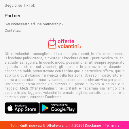
Seguici su TikTok
Partner
Sei interessato ad una partnership?
Contattaci
Offertevolantini.it raccoglie tutti i volantini più recenti, le offerte settimanali,
le brochure pubblicitarie, le riviste e le brochure di tutti i punti vendita italiani
a scadenza regolare. In questo modo, possiamo tenerti sempre aggiornato
riguardo le offerte sui volantini, gli sconti e le promozioni e, durante il
periodo dei saldi, potrai trovare con facilità quella particolare offerta, quello
sconto o quel ribasso nei negozi della tua zona. Spesso il nostro sito è il
primo a presentarti i nuovi volantini, persino prima che arrivino per posta.
Ovviamente, potrai anche visualizzarli sul posto di lavoro, a scuola o in
negozio. Metti Offertevolantini.it nei preferiti e risparmia sia tempo che
denaro. In più, leggendo volantini in formato digitale, contribuirai a ridurre lo
spreco di carta, aiutando l'ambiente.
Tutti i diritti riservati © Offertevolantini.it 2026 |
Disclaimer
|
Termini e