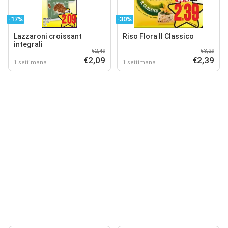
-17%
-30%
Lazzaroni croissant
Riso Flora Il Classico
integrali
€2,49
€3,29
€2,09
€2,39
1 settimana
1 settimana