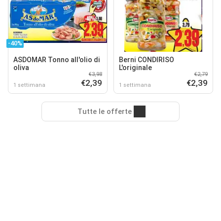
-40%
ASDOMAR Tonno all'olio di
Berni CONDIRISO
oliva
L'originale
€3,98
€2,79
€2,39
€2,39
1 settimana
1 settimana
Tutte le offerte