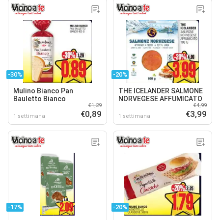
-30%
-20%
Mulino Bianco Pan
THE ICELANDER SALMONE
Bauletto Bianco
NORVEGESE AFFUMICATO
€1,29
€4,99
€0,89
€3,99
1 settimana
1 settimana
-17%
-20%