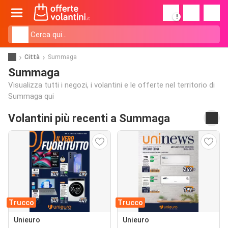
!
Città
Summaga
Summaga
Visualizza tutti i negozi, i volantini e le offerte nel territorio di
Summaga qui
Volantini più recenti a Summaga
Trucco
Trucco
Unieuro
Unieuro