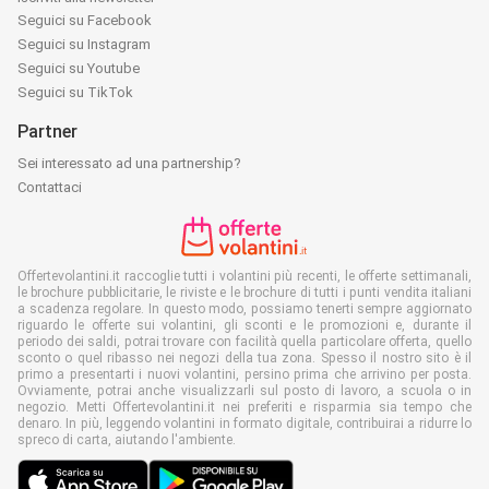
Seguici su Facebook
Seguici su Instagram
Seguici su Youtube
Seguici su TikTok
Partner
Sei interessato ad una partnership?
Contattaci
Offertevolantini.it raccoglie tutti i volantini più recenti, le offerte settimanali,
le brochure pubblicitarie, le riviste e le brochure di tutti i punti vendita italiani
a scadenza regolare. In questo modo, possiamo tenerti sempre aggiornato
riguardo le offerte sui volantini, gli sconti e le promozioni e, durante il
periodo dei saldi, potrai trovare con facilità quella particolare offerta, quello
sconto o quel ribasso nei negozi della tua zona. Spesso il nostro sito è il
primo a presentarti i nuovi volantini, persino prima che arrivino per posta.
Ovviamente, potrai anche visualizzarli sul posto di lavoro, a scuola o in
negozio. Metti Offertevolantini.it nei preferiti e risparmia sia tempo che
denaro. In più, leggendo volantini in formato digitale, contribuirai a ridurre lo
spreco di carta, aiutando l'ambiente.