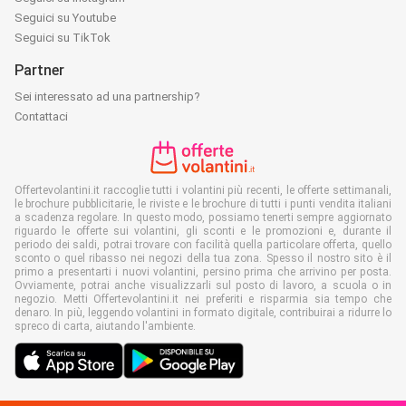
Seguici su Youtube
Seguici su TikTok
Partner
Sei interessato ad una partnership?
Contattaci
Offertevolantini.it raccoglie tutti i volantini più recenti, le offerte settimanali,
le brochure pubblicitarie, le riviste e le brochure di tutti i punti vendita italiani
a scadenza regolare. In questo modo, possiamo tenerti sempre aggiornato
riguardo le offerte sui volantini, gli sconti e le promozioni e, durante il
periodo dei saldi, potrai trovare con facilità quella particolare offerta, quello
sconto o quel ribasso nei negozi della tua zona. Spesso il nostro sito è il
primo a presentarti i nuovi volantini, persino prima che arrivino per posta.
Ovviamente, potrai anche visualizzarli sul posto di lavoro, a scuola o in
negozio. Metti Offertevolantini.it nei preferiti e risparmia sia tempo che
denaro. In più, leggendo volantini in formato digitale, contribuirai a ridurre lo
spreco di carta, aiutando l'ambiente.