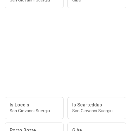
San Giovanni Suergiu
Giba
Is Loccis
Is Scarteddus
San Giovanni Suergiu
San Giovanni Suergiu
Porto Botte
Giba