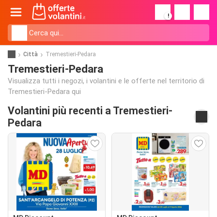
!
Città
Tremestieri-Pedara
Tremestieri-Pedara
Visualizza tutti i negozi, i volantini e le offerte nel territorio di
Tremestieri-Pedara qui
Volantini più recenti a Tremestieri-
Pedara