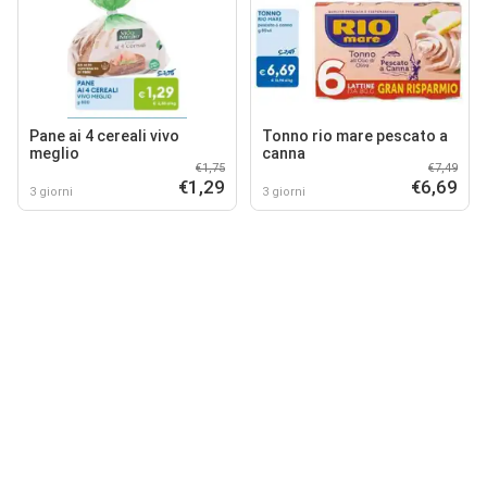
Pane ai 4 cereali vivo
Tonno rio mare pescato a
meglio
canna
€1,75
€7,49
€1,29
€6,69
3 giorni
3 giorni