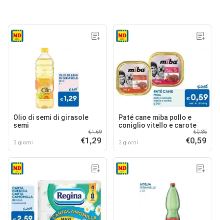
Olio di semi di girasole
Paté cane miba pollo e
semi
coniglio vitello e carote
€1,69
€0,85
€1,29
€0,59
3 giorni
3 giorni