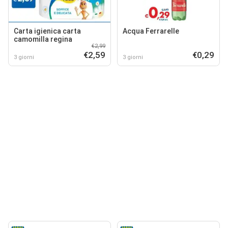
Carta igienica carta
Acqua Ferrarelle
camomilla regina
€2,99
€2,59
€0,29
3 giorni
3 giorni