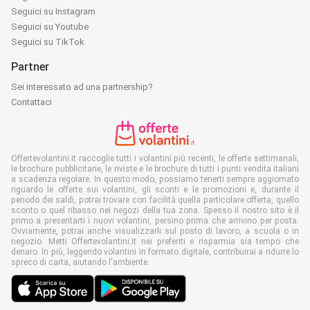
Seguici su Instagram
Seguici su Youtube
Seguici su TikTok
Partner
Sei interessato ad una partnership?
Contattaci
Offertevolantini.it raccoglie tutti i volantini più recenti, le offerte settimanali,
le brochure pubblicitarie, le riviste e le brochure di tutti i punti vendita italiani
a scadenza regolare. In questo modo, possiamo tenerti sempre aggiornato
riguardo le offerte sui volantini, gli sconti e le promozioni e, durante il
periodo dei saldi, potrai trovare con facilità quella particolare offerta, quello
sconto o quel ribasso nei negozi della tua zona. Spesso il nostro sito è il
primo a presentarti i nuovi volantini, persino prima che arrivino per posta.
Ovviamente, potrai anche visualizzarli sul posto di lavoro, a scuola o in
negozio. Metti Offertevolantini.it nei preferiti e risparmia sia tempo che
denaro. In più, leggendo volantini in formato digitale, contribuirai a ridurre lo
spreco di carta, aiutando l'ambiente.