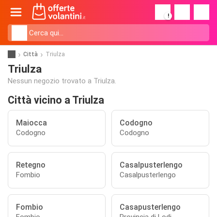
!
Città
Triulza
Triulza
Nessun negozio trovato a Triulza.
Città vicino a Triulza
Maiocca
Codogno
Codogno
Codogno
Retegno
Casalpusterlengo
Fombio
Casalpusterlengo
Fombio
Casapusterlengo