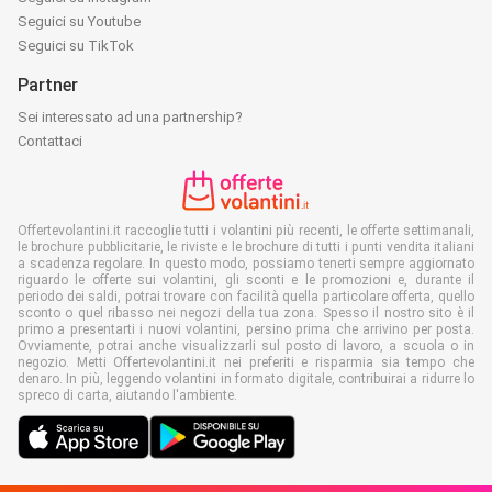
Seguici su Youtube
Seguici su TikTok
Partner
Sei interessato ad una partnership?
Contattaci
Offertevolantini.it raccoglie tutti i volantini più recenti, le offerte settimanali,
le brochure pubblicitarie, le riviste e le brochure di tutti i punti vendita italiani
a scadenza regolare. In questo modo, possiamo tenerti sempre aggiornato
riguardo le offerte sui volantini, gli sconti e le promozioni e, durante il
periodo dei saldi, potrai trovare con facilità quella particolare offerta, quello
sconto o quel ribasso nei negozi della tua zona. Spesso il nostro sito è il
primo a presentarti i nuovi volantini, persino prima che arrivino per posta.
Ovviamente, potrai anche visualizzarli sul posto di lavoro, a scuola o in
negozio. Metti Offertevolantini.it nei preferiti e risparmia sia tempo che
denaro. In più, leggendo volantini in formato digitale, contribuirai a ridurre lo
spreco di carta, aiutando l'ambiente.