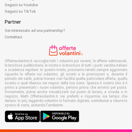
Seguici su Youtube
Seguici su TikTok
Partner
Sei interessato ad una partnership?
Contattaci
Offertevolantini.it raccoglie tutti i volantini più recenti, le offerte settimanali,
le brochure pubblicitarie, le riviste e le brochure di tutti i punti vendita italiani
a scadenza regolare. In questo modo, possiamo tenerti sempre aggiornato
riguardo le offerte sui volantini, gli sconti e le promozioni e, durante il
periodo dei saldi, potrai trovare con facilità quella particolare offerta, quello
sconto o quel ribasso nei negozi della tua zona. Spesso il nostro sito è il
primo a presentarti i nuovi volantini, persino prima che arrivino per posta.
Ovviamente, potrai anche visualizzarli sul posto di lavoro, a scuola o in
negozio. Metti Offertevolantini.it nei preferiti e risparmia sia tempo che
denaro. In più, leggendo volantini in formato digitale, contribuirai a ridurre lo
spreco di carta, aiutando l'ambiente.