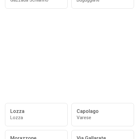
Gazzada Schianno
Buguggiate
Lozza
Capolago
Lozza
Varese
Morazzone
Via Gallarate