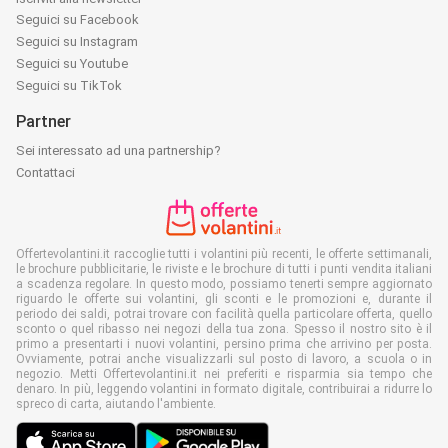
Seguici su Facebook
Seguici su Instagram
Seguici su Youtube
Seguici su TikTok
Partner
Sei interessato ad una partnership?
Contattaci
Offertevolantini.it raccoglie tutti i volantini più recenti, le offerte settimanali,
le brochure pubblicitarie, le riviste e le brochure di tutti i punti vendita italiani
a scadenza regolare. In questo modo, possiamo tenerti sempre aggiornato
riguardo le offerte sui volantini, gli sconti e le promozioni e, durante il
periodo dei saldi, potrai trovare con facilità quella particolare offerta, quello
sconto o quel ribasso nei negozi della tua zona. Spesso il nostro sito è il
primo a presentarti i nuovi volantini, persino prima che arrivino per posta.
Ovviamente, potrai anche visualizzarli sul posto di lavoro, a scuola o in
negozio. Metti Offertevolantini.it nei preferiti e risparmia sia tempo che
denaro. In più, leggendo volantini in formato digitale, contribuirai a ridurre lo
spreco di carta, aiutando l'ambiente.