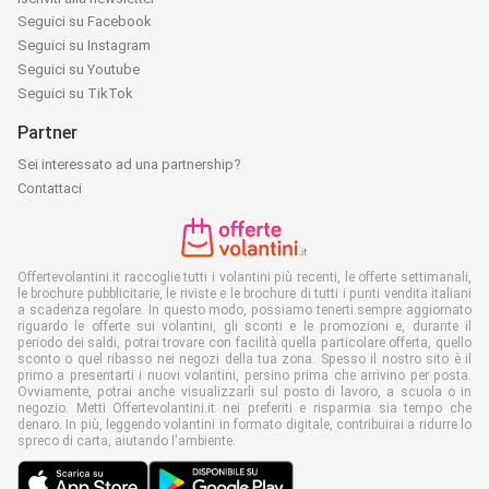
Seguici su Facebook
Seguici su Instagram
Seguici su Youtube
Seguici su TikTok
Partner
Sei interessato ad una partnership?
Contattaci
Offertevolantini.it raccoglie tutti i volantini più recenti, le offerte settimanali,
le brochure pubblicitarie, le riviste e le brochure di tutti i punti vendita italiani
a scadenza regolare. In questo modo, possiamo tenerti sempre aggiornato
riguardo le offerte sui volantini, gli sconti e le promozioni e, durante il
periodo dei saldi, potrai trovare con facilità quella particolare offerta, quello
sconto o quel ribasso nei negozi della tua zona. Spesso il nostro sito è il
primo a presentarti i nuovi volantini, persino prima che arrivino per posta.
Ovviamente, potrai anche visualizzarli sul posto di lavoro, a scuola o in
negozio. Metti Offertevolantini.it nei preferiti e risparmia sia tempo che
denaro. In più, leggendo volantini in formato digitale, contribuirai a ridurre lo
spreco di carta, aiutando l'ambiente.