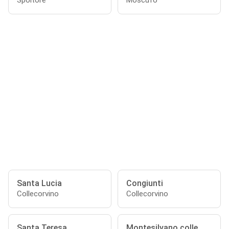
Spoltore
Moscufo
Santa Lucia
Congiunti
Collecorvino
Collecorvino
Santa Teresa
Montesilvano colle