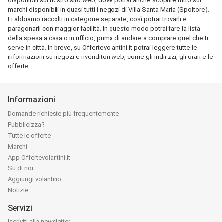
disponibili sul nostro sito web, dove potrai anche scoprire tutto sui
marchi disponibili in quasi tutti i negozi di Villa Santa Maria (Spoltore).
Li abbiamo raccolti in categorie separate, così potrai trovarli e
paragonarli con maggior facilità. In questo modo potrai fare la lista
della spesa a casa o in ufficio, prima di andare a comprare quel che ti
serve in città. In breve, su Offertevolantini.it potrai leggere tutte le
informazioni su negozi e rivenditori web, come gli indirizzi, gli orari e le
offerte.
Informazioni
Domande richieste più frequentemente
Pubblicizza?
Tutte le offerte
Marchi
App Offertevolantini.it
Su di noi
Aggiungi volantino
Notizie
Servizi
Iscriviti alla newsletter