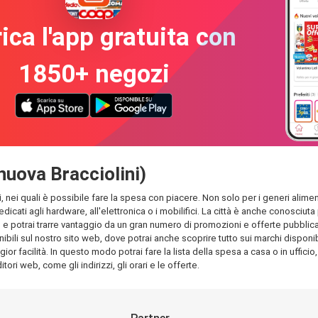
ica l'app gratuita con
1850+ negozi
anuova Bracciolini)
si, nei quali è possibile fare la spesa con piacere. Non solo per i generi aliment
edicati agli hardware, all'elettronica o i mobilifici. La città è anche conosciu
 potrai trarre vantaggio da un gran numero di promozioni e offerte pubblicati n
ili sul nostro sito web, dove potrai anche scoprire tutto sui marchi disponibili
ior facilità. In questo modo potrai fare la lista della spesa a casa o in ufficio
tori web, come gli indirizzi, gli orari e le offerte.