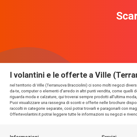
Scar
I volantini e le offerte a Ville (Terr
nel territorio di Ville (Terranuova Bracciolini) ci sono molti negozi diver
da-te, computer o elementi d'arredo in altri punti vendita, come quelli d
riguarda moda e calzature, qui troverai sempre prodotti all'ultima moda, e
Puoi visualizzare una rassegna di sconti e offerte nelle brochure disponib
raccolti in categorie separate, così potrai trovarli e paragonarli con magg
Offertevolantini.it potrai leggere tutte le informazioni su negozi e rivendi