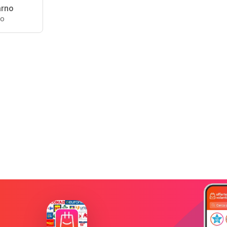
arno
no