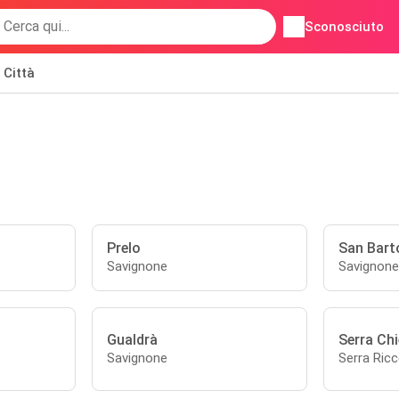
Sconosciuto
Città
Prelo
San Bar
Savignone
Savignone
Gualdrà
Serra Ch
Savignone
Serra Ric