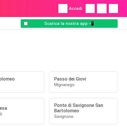
Accedi
Scarica la nostra app 📲
tolomeo
Passo dei Giovi
Mignanego
Ponte di Savignone San
iesa
Bartolomeo
cò
Savignone