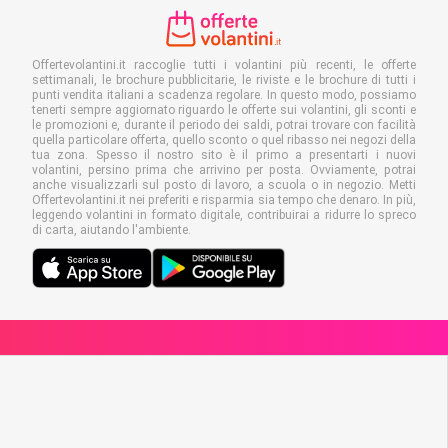
Offertevolantini.it raccoglie tutti i volantini più recenti, le offerte
settimanali, le brochure pubblicitarie, le riviste e le brochure di tutti i
punti vendita italiani a scadenza regolare. In questo modo, possiamo
tenerti sempre aggiornato riguardo le offerte sui volantini, gli sconti e
le promozioni e, durante il periodo dei saldi, potrai trovare con facilità
quella particolare offerta, quello sconto o quel ribasso nei negozi della
tua zona. Spesso il nostro sito è il primo a presentarti i nuovi
volantini, persino prima che arrivino per posta. Ovviamente, potrai
anche visualizzarli sul posto di lavoro, a scuola o in negozio. Metti
Offertevolantini.it nei preferiti e risparmia sia tempo che denaro. In più,
leggendo volantini in formato digitale, contribuirai a ridurre lo spreco
di carta, aiutando l'ambiente.