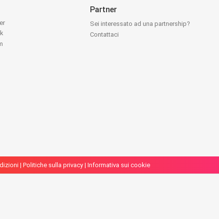
Partner
ter
Sei interessato ad una partnership?
ok
Contattaci
am
dizioni
|
Politiche sulla privacy
|
Informativa sui cookie