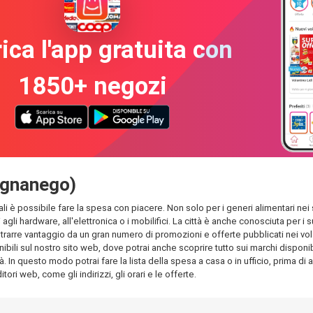
ica l'app gratuita con
1850+ negozi
Mignanego)
ali è possibile fare la spesa con piacere. Non solo per i generi alimentari nei 
 agli hardware, all'elettronica o i mobilifici. La città è anche conosciuta per
rarre vantaggio da un gran numero di promozioni e offerte pubblicati nei volant
ili sul nostro sito web, dove potrai anche scoprire tutto sui marchi disponibili
à. In questo modo potrai fare la lista della spesa a casa o in ufficio, prima di 
tori web, come gli indirizzi, gli orari e le offerte.