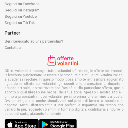
Seguici su Facebook
Seguici su Instagram
Seguici su Youtube
Seguici su TikTok
Partner
Sei interessato ad una partnership?
Contattaci
Offertevolantini.it raccoglie tutti i volantini più recenti, le offerte settimanali,
le brochure pubblicitarie, le riviste e le brochure di tutti i punti vendita italiani
a scadenza regolare. In questo modo, possiamo tenerti sempre aggiornato
riguardo le offerte sui volantini, gli sconti e le promozioni e, durante il
periodo dei saldi, potrai trovare con facilità quella particolare offerta, quello
sconto o quel ribasso nei negozi della tua zona. Spesso il nostro sito è il
primo a presentarti i nuovi volantini, persino prima che arrivino per posta.
Ovviamente, potrai anche visualizzarli sul posto di lavoro, a scuola o in
negozio. Metti Offertevolantini.it nei preferiti e risparmia sia tempo che
denaro. In più, leggendo volantini in formato digitale, contribuirai a ridurre lo
spreco di carta, aiutando l'ambiente.