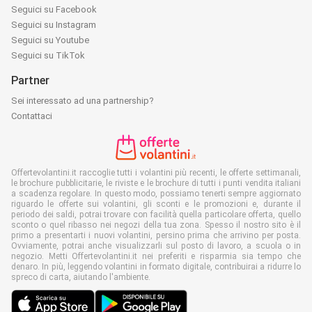
Seguici su Facebook
Seguici su Instagram
Seguici su Youtube
Seguici su TikTok
Partner
Sei interessato ad una partnership?
Contattaci
Offertevolantini.it raccoglie tutti i volantini più recenti, le offerte settimanali,
le brochure pubblicitarie, le riviste e le brochure di tutti i punti vendita italiani
a scadenza regolare. In questo modo, possiamo tenerti sempre aggiornato
riguardo le offerte sui volantini, gli sconti e le promozioni e, durante il
periodo dei saldi, potrai trovare con facilità quella particolare offerta, quello
sconto o quel ribasso nei negozi della tua zona. Spesso il nostro sito è il
primo a presentarti i nuovi volantini, persino prima che arrivino per posta.
Ovviamente, potrai anche visualizzarli sul posto di lavoro, a scuola o in
negozio. Metti Offertevolantini.it nei preferiti e risparmia sia tempo che
denaro. In più, leggendo volantini in formato digitale, contribuirai a ridurre lo
spreco di carta, aiutando l'ambiente.