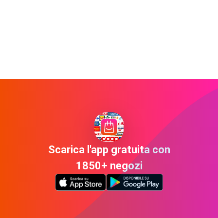
Scarica l'app gratuita con
1850+ negozi