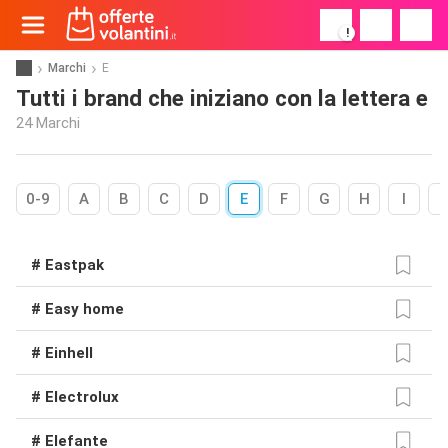
!
Marchi
E
Tutti i brand che iniziano con la lettera e
24 Marchi
0-9
A
B
C
D
E
F
G
H
I
# Eastpak
# Easy home
# Einhell
# Electrolux
# Elefante