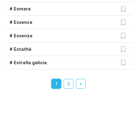
# Esmara
# Essence
# Essenza
# Estathé
# Estrella galicia
1
2
>