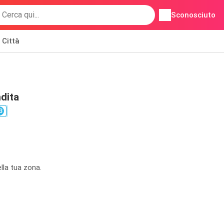
Sconosciuto
Città
ndita
3
lla tua zona.