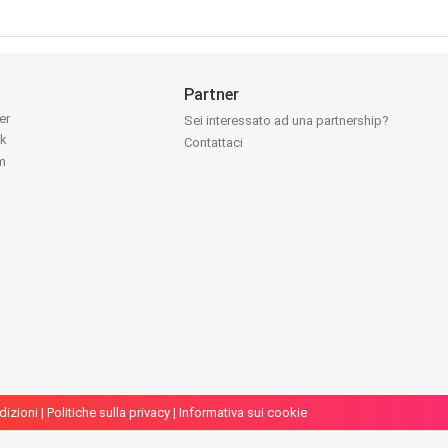
Partner
ter
Sei interessato ad una partnership?
ok
Contattaci
am
dizioni
|
Politiche sulla privacy
|
Informativa sui cookie