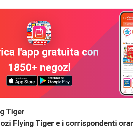
ica l'app gratuita con
1850+ negozi
ng Tiger
egozi Flying Tiger e i corrispondenti ora