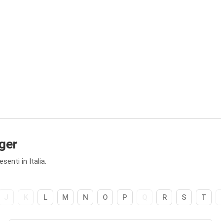
iger
enti in Italia.
J
K
L
M
N
O
P
Q
R
S
T