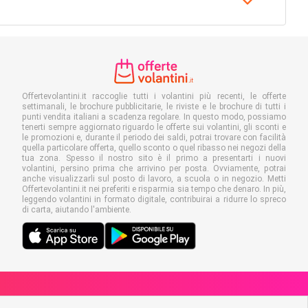
Offertevolantini.it raccoglie tutti i volantini più recenti, le offerte
settimanali, le brochure pubblicitarie, le riviste e le brochure di tutti i
punti vendita italiani a scadenza regolare. In questo modo, possiamo
tenerti sempre aggiornato riguardo le offerte sui volantini, gli sconti e
le promozioni e, durante il periodo dei saldi, potrai trovare con facilità
quella particolare offerta, quello sconto o quel ribasso nei negozi della
tua zona. Spesso il nostro sito è il primo a presentarti i nuovi
volantini, persino prima che arrivino per posta. Ovviamente, potrai
anche visualizzarli sul posto di lavoro, a scuola o in negozio. Metti
Offertevolantini.it nei preferiti e risparmia sia tempo che denaro. In più,
leggendo volantini in formato digitale, contribuirai a ridurre lo spreco
di carta, aiutando l'ambiente.