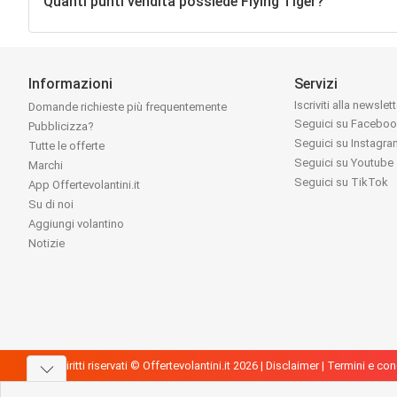
Quanti punti vendita possiede Flying Tiger?
Informazioni
Servizi
Iscriviti alla newslet
Domande richieste più frequentemente
Seguici su Facebo
Pubblicizza?
Seguici su Instagr
Tutte le offerte
Seguici su Youtube
Marchi
Seguici su TikTok
App Offertevolantini.it
Su di noi
Aggiungi volantino
Notizie
Tutti i diritti riservati © Offertevolantini.it 2026 |
Disclaimer
|
Termini e con