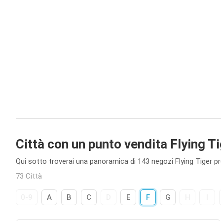
Città con un punto vendita Flying T
Qui sotto troverai una panoramica di 143 negozi Flying Tiger pres
73 Città
0-9
A
B
C
D
E
F
G
H
I